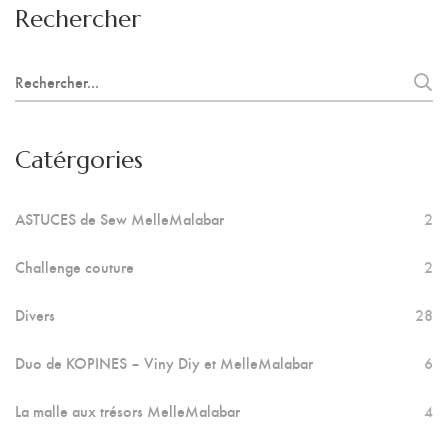
Rechercher
Search
for:
Catérgories
ASTUCES de Sew MelleMalabar
2
Challenge couture
2
Divers
28
Duo de KOPINES – Viny Diy et MelleMalabar
6
La malle aux trésors MelleMalabar
4