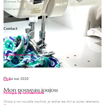
20 avenue Théodore de Banville
03000 MOULINS - France
SIRET : 90139209200010
Contact
Karine DEPRESLE
boutique@mellemalabar.fr
Mentions légales
24 mai 2020
CGV
Mon nouveau joujou
Politique de confidentialité
Grace à ma nouvelle machine, je réalise tee shirt et autres vêtements