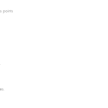
s points
r
es.