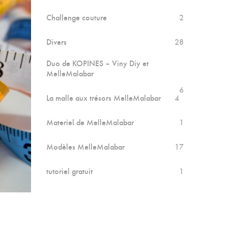
Challenge couture
2
Divers
28
Duo de KOPINES – Viny Diy et
MelleMalabar
6
La malle aux trésors MelleMalabar
4
Materiel de MelleMalabar
1
Modèles MelleMalabar
17
tutoriel gratuit
1