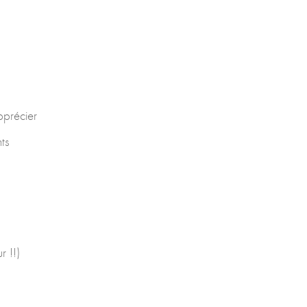
pprécier
ts
r !!)