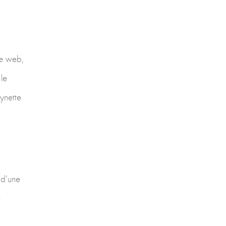
le web,
le
ynette
 d’une
e