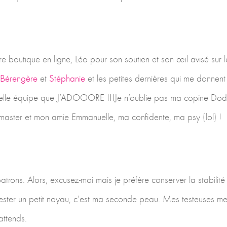
e boutique en ligne, Léo pour son soutien et son œil avisé sur 
Bérengère
et
Stéphanie
et les petites dernières qui me donnent 
ne belle équipe que J’ADOOORE !!!Je n’oublie pas ma copine Dod
aster et mon amie Emmanuelle, ma confidente, ma psy (lol) !
rons. Alors, excusez-moi mais je préfère conserver la stabilité
 à rester un petit noyau, c’est ma seconde peau. Mes testeuses m
attends.