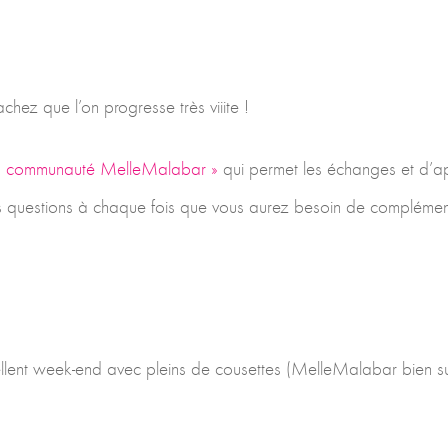
hez que l’on progresse très viiite !
a communauté MelleMalabar »
qui permet les échanges et d’a
os questions à chaque fois que vous aurez besoin de complémen
xcellent week-end avec pleins de cousettes (MelleMalabar bien su