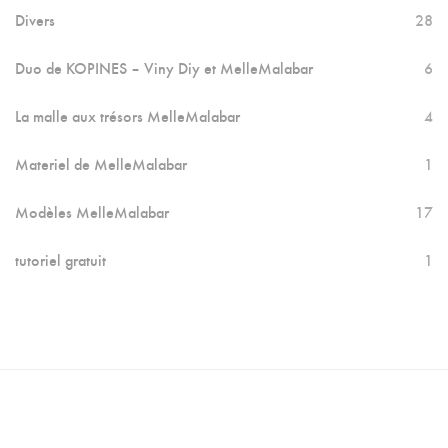
Divers
28
Duo de KOPINES – Viny Diy et MelleMalabar
6
La malle aux trésors MelleMalabar
4
Materiel de MelleMalabar
1
Modèles MelleMalabar
17
tutoriel gratuit
1