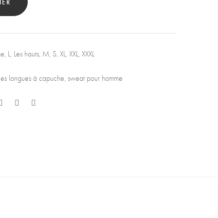
IER
e
,
L
,
Les hauts
,
M
,
S
,
XL
,
XXL
,
XXXL
es longues à capuche
,
sweat pour homme