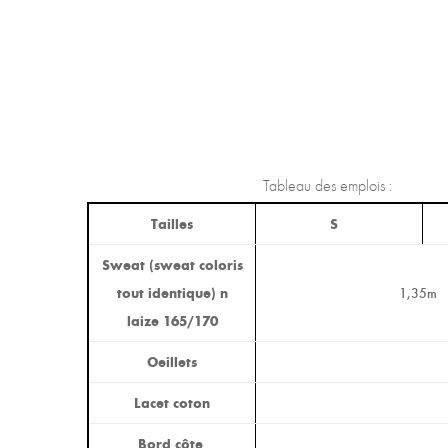
Tableau des emplois :
Tailles
S
Sweat (sweat coloris
tout identique) n
1,35m
laize 165/170
Oeillets
Lacet coton
Bord côte