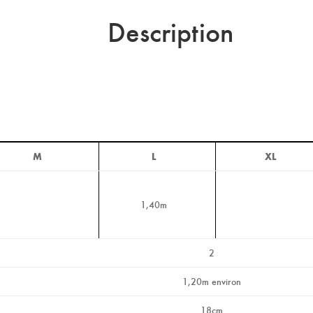
Description
M
L
XL
1,40m
2
1,20m environ
18cm