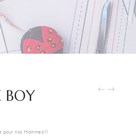
 BOY
he pour nos Hommes!!!