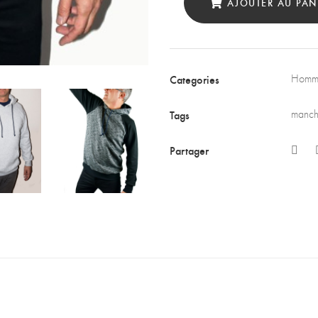
AJOUTER AU PAN
Categories
Homm
Tags
manch
Partager