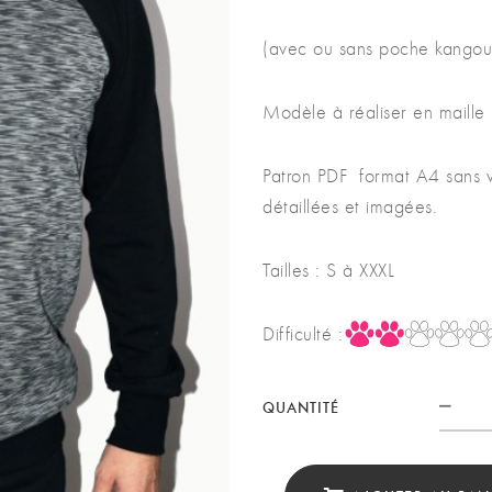
(avec ou sans poche kangou
Modèle à réaliser en maille
Patron PDF format A4 sans va
détaillées et imagées.
Tailles : S à XXXL
Difficulté :
QUANTITÉ
Quan