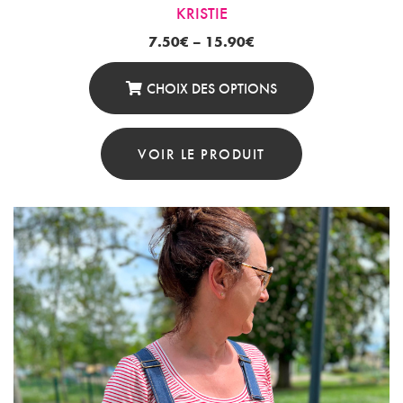
KRISTIE
7.50
€
–
15.90
€
CHOIX DES OPTIONS
Ce
Produit
VOIR LE PRODUIT
A
Plusieurs
Variations.
Les
Options
Peuvent
Être
Choisies