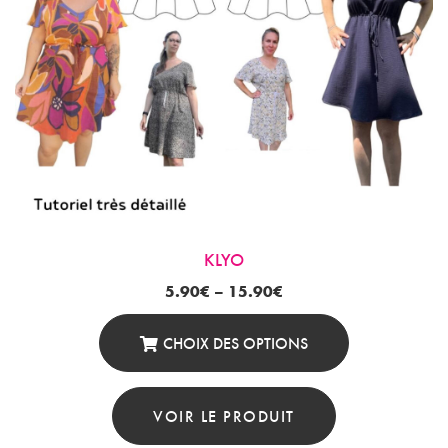
Sur
La
Page
Du
Produit
KLYO
5.90
€
–
15.90
€
CHOIX DES OPTIONS
Ce
Produit
VOIR LE PRODUIT
A