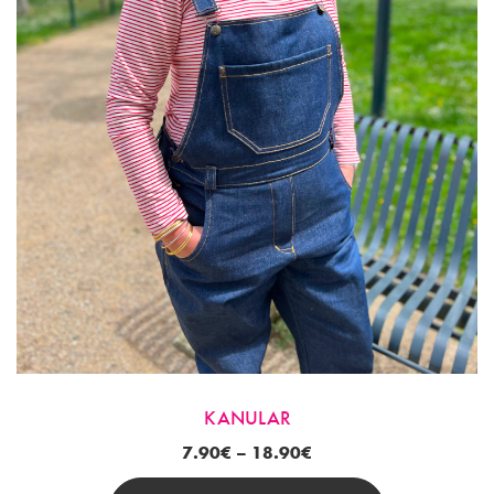
Sur
La
Page
Du
Produit
KANULAR
7.90
€
–
18.90
€