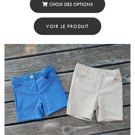
CHOIX DES OPTIONS
Ce
Produit
VOIR LE PRODUIT
A
Plusieurs
Variations.
Les
Options
Peuvent
Être
Choisies
Sur
La
Page