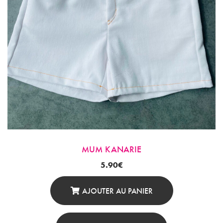
Choisies
Sur
La
Page
Du
Produit
MUM KANARIE
5.90
€
AJOUTER AU PANIER