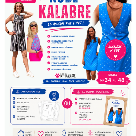
Les
Options
Peuvent
Être
Choisies
Sur
La
Page
Du
Produit