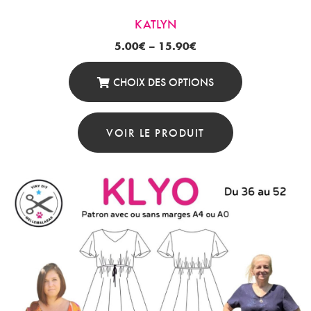
KATLYN
5.00
€
–
15.90
€
CHOIX DES OPTIONS
Ce
Produit
VOIR LE PRODUIT
A
Plusieurs
Variations.
Les
Options
Peuvent
Être
Choisies