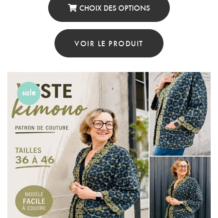
CHOIX DES OPTIONS
Ce
Produit
VOIR LE PRODUIT
A
Plusieurs
Variations.
sale
Les
Options
Peuvent
Être
Choisies
Sur
La
Page