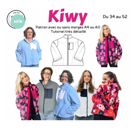
Plusieurs
Variations.
sale
Les
Options
Peuvent
Être
Choisies
Sur
La
Page
Du
Produit