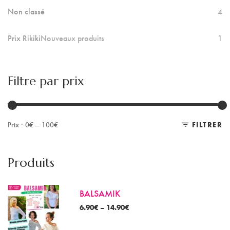
Non classé
4
Prix Rikiki
Nouveaux produits
1
Filtre par prix
Prix :
0€
—
100€
FILTRER
Pr
Pr
m
m
Produits
BALSAMIK
6.90
€
–
14.90
€