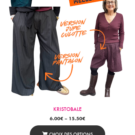
Sur
La
Page
Du
Produit
KRISTOBALE
6.00
€
–
15.50
€
CHOIX DES OPTIONS