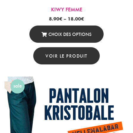
KIWY FEMME
8.90
€
–
18.00
€
CHOIX DES OPTIONS
Ce
Produit
VOIR LE PRODUIT
A
Plusieurs
Variations.
sale
Les
Options
Peuvent
Être
Choisies