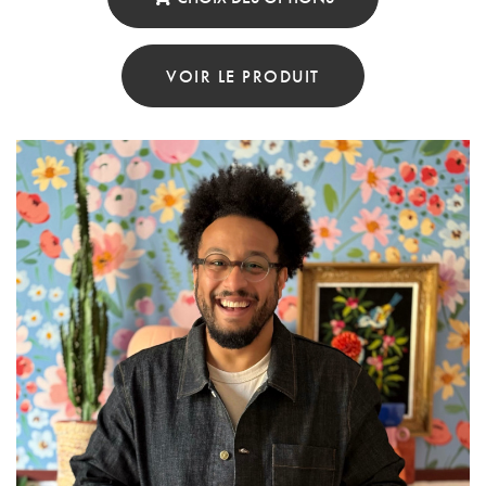
Ce
Produit
VOIR LE PRODUIT
A
Plusieurs
Variations.
Les
Options
Peuvent
Être
Choisies
Sur
La
Page
Du