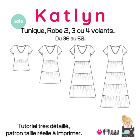
Plusieurs
Variations.
sale
Les
Options
Peuvent
Être
Choisies
Sur
La
Page
Du
Produit