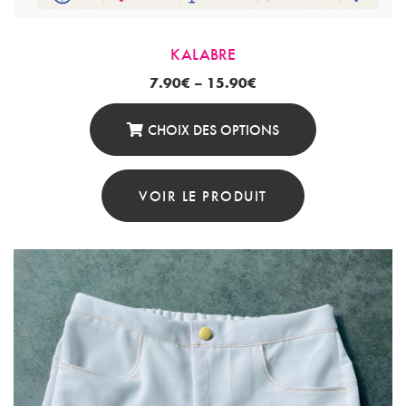
KALABRE
7.90
€
–
15.90
€
CHOIX DES OPTIONS
Ce
Produit
VOIR LE PRODUIT
A
Plusieurs
Variations.
Les
Options
Peuvent
Être