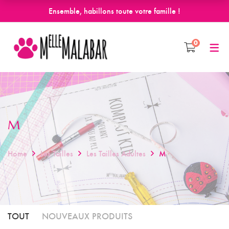
Ensemble, habillons toute votre famille !
0
M
Home
Les Tailles
Les Tailles Adultes
M
TOUT
NOUVEAUX PRODUITS