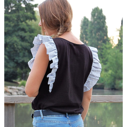
Les
Options
Peuvent
Être
Choisies
Sur
La
Page
Du
Produit