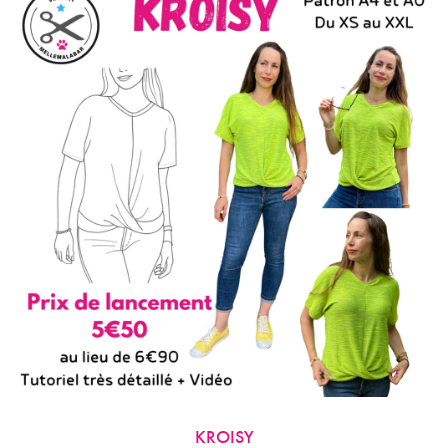
Variations.
Les
Options
Peuvent
Être
Choisies
Sur
La
Page
Du
Produit
KROISY