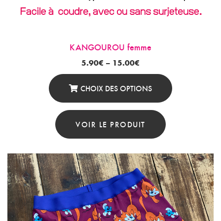
KANGOUROU femme
5.90
€
–
15.00
€
CHOIX DES OPTIONS
Ce
Produit
VOIR LE PRODUIT
A
Plusieurs
Variations.
Les
Options
Peuvent