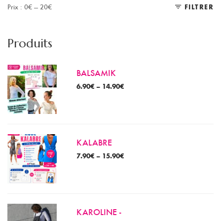
Prix :
0€
—
20€
FILTRER
Pr
Pr
m
m
Produits
BALSAMIK
6.90
€
–
14.90
€
KALABRE
7.90
€
–
15.90
€
KAROLINE -