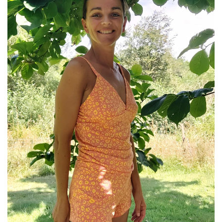
Variations.
Les
Options
Peuvent
Être
Choisies
Sur
La
Page
Du
Produit