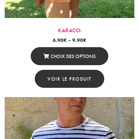
KARACO-
6.90
€
–
9.90
€
CHOIX DES OPTIONS
Ce
Produit
VOIR LE PRODUIT
A
Plusieurs
Variations.
Les
Options
Peuvent