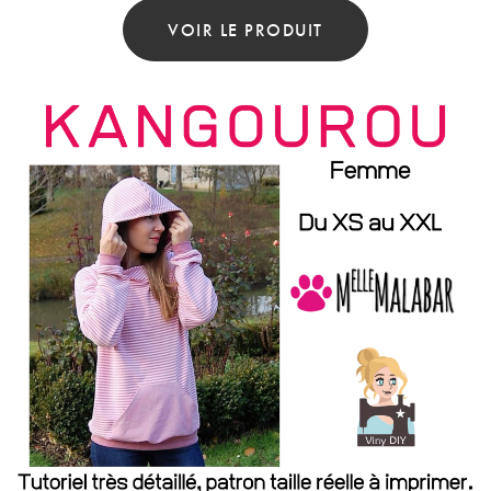
Produit
VOIR LE PRODUIT
A
Plusieurs
Variations.
Les
Options
Peuvent
Être
Choisies
Sur
La
Page
Du
Produit