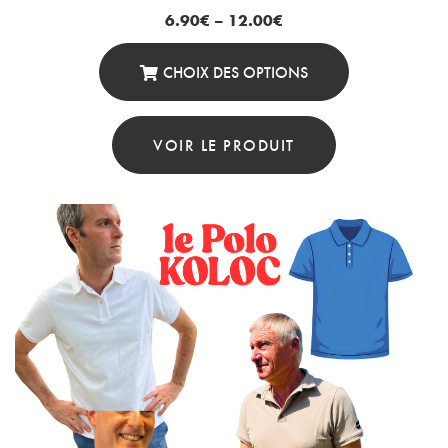
6.90
€
–
12.00
€
CHOIX DES OPTIONS
Ce
Produit
VOIR LE PRODUIT
A
Plusieurs
Variations.
Les
Options
Peuvent
Être
Choisies
Sur