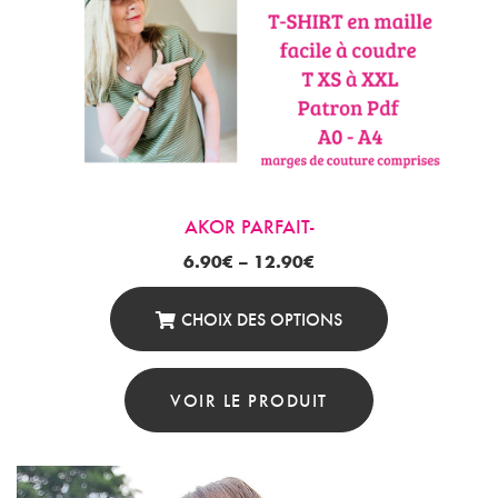
Page
Du
Produit
AKOR PARFAIT-
6.90
€
–
12.90
€
CHOIX DES OPTIONS
Ce
Produit
VOIR LE PRODUIT
A
Plusieurs
Variations.