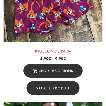
Être
Choisies
Sur
La
Page
Du
Produit
KALECON DE PAPA-
5.90
€
–
9.90
€
CHOIX DES OPTIONS
Ce
Produit
VOIR LE PRODUIT
A
Plusieurs