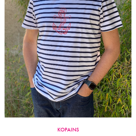
Être
Choisies
Sur
La
Page
Du
Produit
KOPAINS