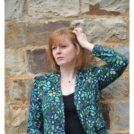
Variations.
Les
Options
Peuvent
Être
Choisies
Sur
La
Page
Du
Produit