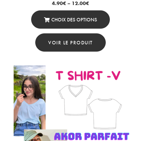
4.90
€
–
12.00
€
CHOIX DES OPTIONS
Ce
Produit
VOIR LE PRODUIT
A
Plusieurs
Variations.
Les
Options
Peuvent
Être
Choisies
Sur
La