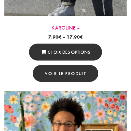
KAROLINE –
7.90
€
–
17.90
€
CHOIX DES OPTIONS
Ce
Produit
VOIR LE PRODUIT
A
Plusieurs
Variations.
Les
Options
Peuvent