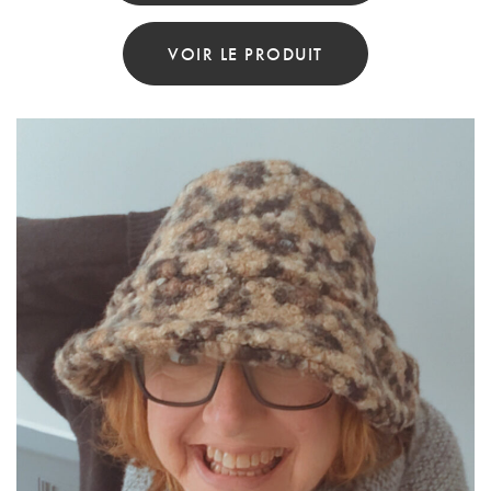
Ce
Produit
VOIR LE PRODUIT
A
Plusieurs
Variations.
Les
Options
Peuvent
Être
Choisies
Sur
La
Page
Du