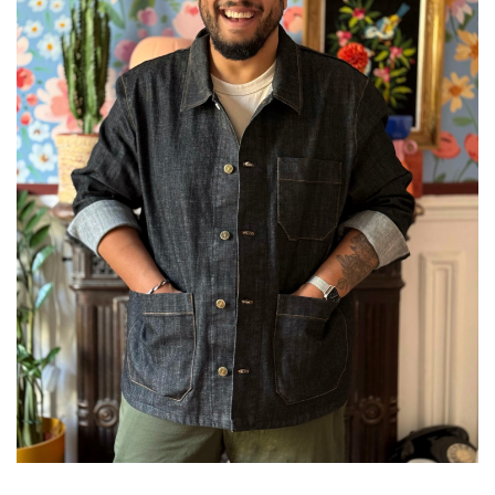
Être
Choisies
Sur
La
Page
Du
Produit