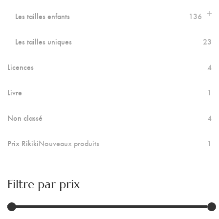
Les tailles enfants
136
Les tailles uniques
23
Licences
4
Livre
1
Non classé
4
Prix Rikiki
Nouveaux produits
1
Filtre par prix