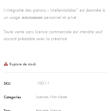
L’intégralité des patrons « MelleMalabar” est destinée à
strictement
un usage
personnel et privé.
Toute vente sans licence commerciale est interdite sauf
accord préalable avec la créatrice
Rupture de stock
SKU
100-1-1
Categories
Licences
,
Non classé
Tags
étiquette
,
licence