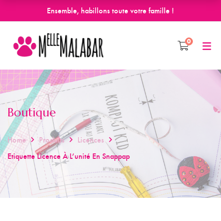
Ensemble, habillons toute votre famille !
0
Boutique
Home
Produits
Licences
Etiquette Licence À L’unité En Snappap