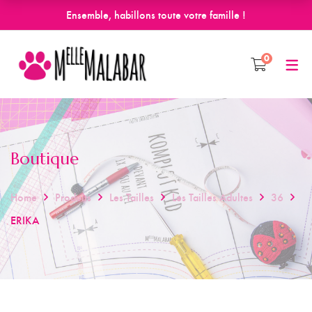
Ensemble, habillons toute votre famille !
0
Boutique
Home
Produits
Les Tailles
Les Tailles Adultes
36
ERIKA