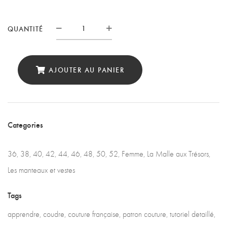
QUANTITÉ
Quantité
AJOUTER AU PANIER
Categories
36
,
38
,
40
,
42
,
44
,
46
,
48
,
50
,
52
,
Femme
,
La Malle aux Trésors
,
Les manteaux et vestes
Tags
apprendre
,
coudre
,
couture française
,
patron couture
,
tutoriel detaillé
,