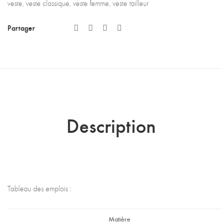
veste
,
veste classique
,
veste femme
,
veste tailleur
Partager
Description
Tableau des emplois :
Matière