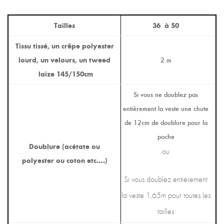
Tailles
36 à 50
Tissu tissé, un crêpe polyester
lourd, un velours, un tweed
2 m
laize 145/150cm
Si vous ne doublez pas
entièrement la veste une chute
de 12cm de doublure pour la
poche
Doublure (acétate ou
ou
polyester ou coton etc….)
Si vous doublez entièrement
la veste 1,65m pour toutes les
tailles