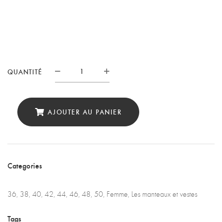
QUANTITÉ
Quantité
AJOUTER AU PANIER
Categories
36
,
38
,
40
,
42
,
44
,
46
,
48
,
50
,
Femme
,
Les manteaux et vestes
Tags