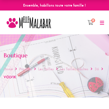
Ensemble, habillons toute votre famille !
0
Boutique
Home
Produits
Les Tailles
Les Tailles Adultes
36
VOLVIK