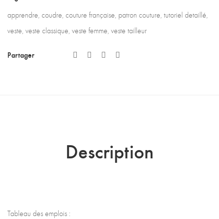
apprendre
,
coudre
,
couture française
,
patron couture
,
tutoriel detaillé
,
veste
,
veste classique
,
veste femme
,
veste tailleur
Partager
Description
Tableau des emplois :