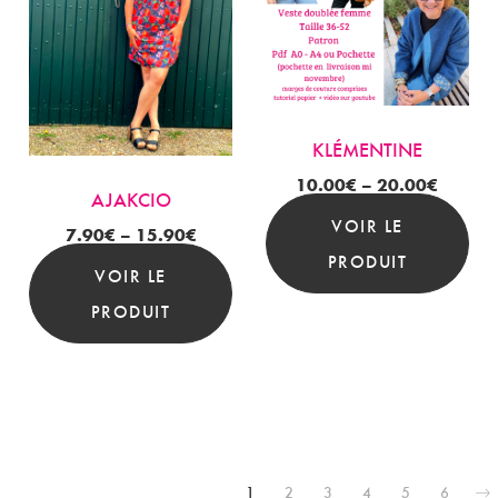
KLÉMENTINE
10.00
€
–
20.00
€
AJAKCIO
VOIR LE
7.90
€
–
15.90
€
PRODUIT
VOIR LE
PRODUIT
1
2
3
4
5
6