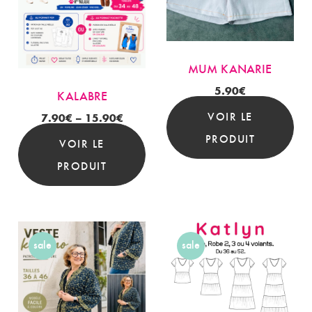
MUM KANARIE
5.90
€
KALABRE
VOIR LE
7.90
€
–
15.90
€
PRODUIT
VOIR LE
PRODUIT
sale
sale