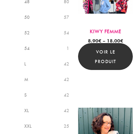
48
80
50
57
KIWY FEMME
52
54
8.90
€
–
18.00
€
54
1
VOIR LE
PRODUIT
L
42
M
42
S
42
XL
42
XXL
25