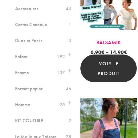
Accessoires
43
Cartes Cadeaux
1
Duos et Packs
3
BALSAMIK
6.90
€
–
14.90
€
Enfant
192
VOIR LE
Femme
137
PRODUIT
Format papier
46
Homme
25
KIT COUTURE
2
La Malle aux Trésors
28