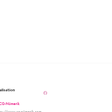
alisation
CG-Nümerik
tps://www.cg-nümerik.com