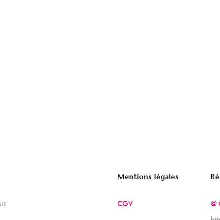
Mentions légales
Ré
CGV
@ 
SLE
ht