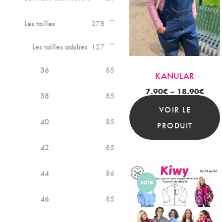
Les tailles
278
Les tailles adultes
127
36
85
KANULAR
7.90
€
–
18.90
€
38
85
VOIR LE
40
85
PRODUIT
42
85
44
86
sale
46
85