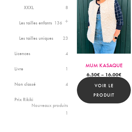
XXXL
8
Les tailles enfants
136
Les tailles uniques
23
Licences
4
MUM KASAQUE
Livre
1
6.50
€
–
16.00
€
Non classé
4
VOIR LE
PRODUIT
Prix Rikiki
Nouveaux produits
1