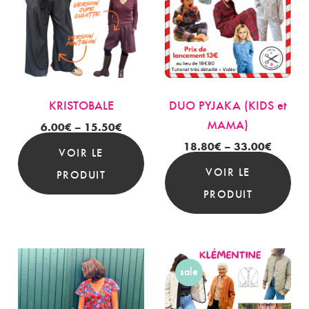
KRISTOBALE
DUO PYJAKA (KIDS et
MAMA)
6.00
€
–
15.50
€
18.80
€
–
33.00
€
VOIR LE
VOIR LE
PRODUIT
PRODUIT
sale