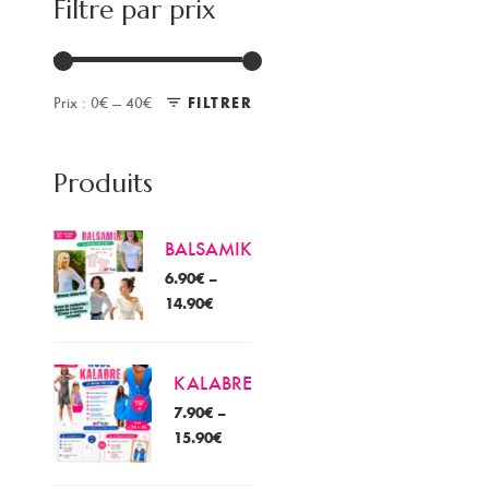
Filtre par prix
Prix :
0€
—
40€
FILTRER
Prix
Prix
min
max
Produits
BALSAMIK
6.90
€
–
14.90
€
KALABRE
7.90
€
–
15.90
€