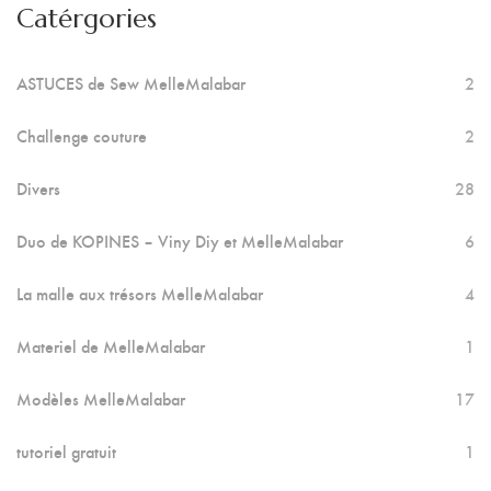
Catérgories
ASTUCES de Sew MelleMalabar
2
Challenge couture
2
Divers
28
Duo de KOPINES – Viny Diy et MelleMalabar
6
La malle aux trésors MelleMalabar
4
Materiel de MelleMalabar
1
Modèles MelleMalabar
17
tutoriel gratuit
1