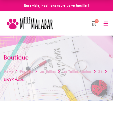
Ensemble, habillons toute votre famille !
0
Boutique
Home
Produits
Les Tailles
Les Tailles Adultes
36
UNYK Veste