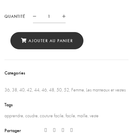
QUANTITÉ
Quantité
AJOUTER AU PANIER
Categories
36
,
38
,
40
,
42
,
44
,
46
,
48
,
50
,
52
,
Femme
,
Les manteaux et vestes
Tags
apprendre
,
coudre
,
couture facile
,
facile
,
maille
,
veste
Partager