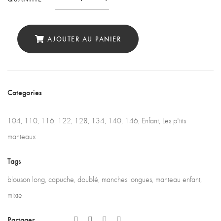
Quantité
AJOUTER AU PANIER
Categories
104
,
110
,
116
,
122
,
128
,
134
,
140
,
146
,
Enfant
,
Les p'tits
manteaux
Tags
blouson long
,
capuche
,
doublé
,
manches longues
,
manteau enfant
,
mixte
Partager