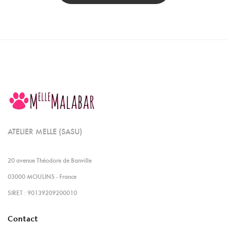
ATELIER MELLE (SASU)
20 avenue Théodore de Banville
03000 MOULINS - France
SIRET : 90139209200010
Contact