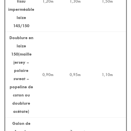
tissu
1,20m
1,30m
1,50m
imperméable
laize
145/150
Doublure en
laize
150(maille
jersey –
polaire
0,90m
0,95m
1,10m
sweat –
popeline de
coton ou
doublure
acétate)
Galon de