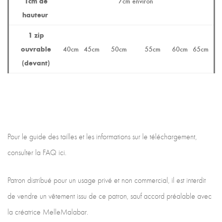
1cm de
7cm environ
hauteur
1 zip
ouvrable
40cm
45cm
50cm
55cm
60cm
65cm
(devant)
Pour le guide des tailles et les informations sur le téléchargement,
consulter la FAQ ici.
Patron distribué pour un usage privé et non commercial, il est interdit
de vendre un vêtement issu de ce patron, sauf accord préalable avec
la créatrice MelleMalabar.