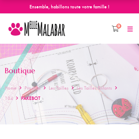
Ensemble, habillons toute votre famille !
0
Boutique
Home
Produits
Les Tailles
Les Tailles Enfants
104
PAKEBOT