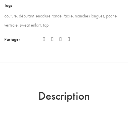
Tags
couture
,
débutant
,
encolure ronde
,
facile
,
manches longues
,
poche
ventrale
,
sweat enfant
,
top
Partager
Description