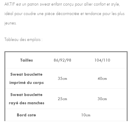
AKTIF est un patron sweat enfant conçu pour allier confort et style,
idéal pour coudre une pièce décontractée et tendance pour les plus
jeunes.
Tableau des emplois :
Tailles
86/92/98
104/110
Sweat bouclette
35cm
40cm
imprimé du corps
Sweat bouclette
25cm
30cm
rayé des manches
Bord cote
10cm