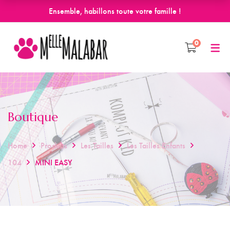
Ensemble, habillons toute votre famille !
0
Boutique
Home
Produits
Les Tailles
Les Tailles Enfants
104
MINI EASY