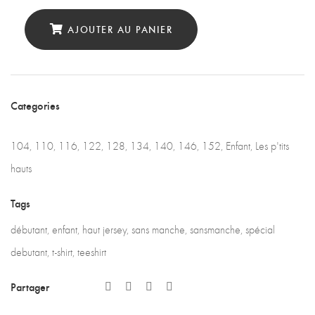
AJOUTER AU PANIER
Categories
104
,
110
,
116
,
122
,
128
,
134
,
140
,
146
,
152
,
Enfant
,
Les p'tits
hauts
Tags
débutant
,
enfant
,
haut jersey
,
sans manche
,
sansmanche
,
spécial
debutant
,
t-shirt
,
teeshirt
Partager