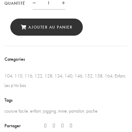
QUANTITÉ
Quantité
AJOUTER AU PANIER
Categories
104
,
110
,
116
,
122
,
128
,
134
,
140
,
146
,
152
,
158
,
164
,
Enfant
,
Les p'tits bas
Tags
couture facile
,
enfant
,
jogging
,
mixte
,
pantalon
,
poche
Partager