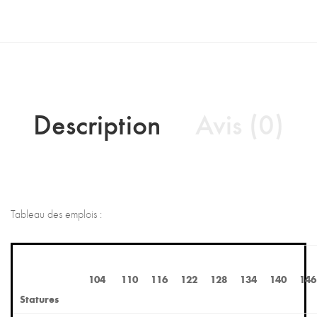
Description
Avis (0)
Tableau des emplois :
104
110
116
122
128
134
140
146
Statures