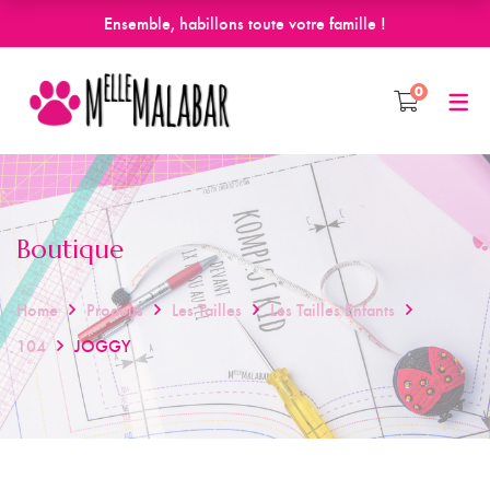
Ensemble, habillons toute votre famille !
0
Boutique
Home
Produits
Les Tailles
Les Tailles Enfants
104
JOGGY