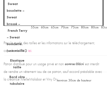
Sweat
bouclette –
Sweat
brossé –
55cm
60cm
65cm
70cm
75cm
80cm
80cm
85c
French Terry
– Sweat
Pour le guide des tailles et les informations sur le téléchargement,
bouclette.
consulter la FAQ
(une maille )
ici.
Elastique
environ 80cm
Patron distribué pour un usage privé et non commercial, il est interdit
taille
de vendre un vêtement issu de ce patron, sauf accord préalable avec
Bord côte
la créatrice MelleMalabar et Viny Diy.
environ 30cm de hauteur
tubulaire