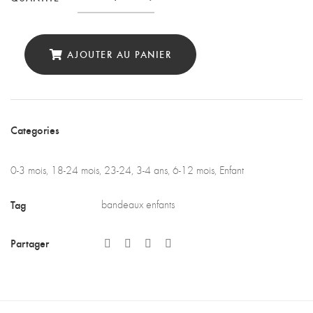
AJOUTER AU PANIER
Categories
0-3 mois
,
18-24 mois
,
23-24
,
3-4 ans
,
6-12 mois
,
Enfant
Tag
bandeaux enfants
Partager