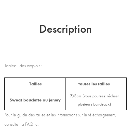
Description
Tableau des emplois :
Tailles
toutes les tailles
7/8cm (vous pourrez réaliser
Sweat bouclette ou jersey
plusieurs bandeaux)
Pour le guide des tailles et les informations sur le téléchargement,
consulter la FAQ ici.