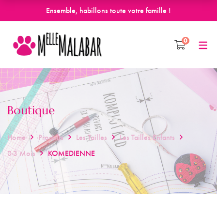
Ensemble, habillons toute votre famille !
0
Boutique
Home
Produits
Les Tailles
Les Tailles Enfants
0-3 Mois
KOMEDIENNE