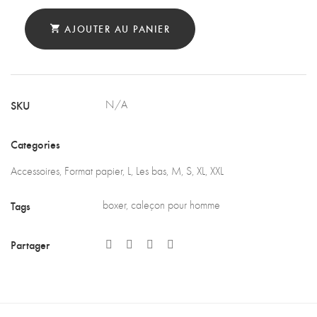
AJOUTER AU PANIER
SKU
N/A
Categories
Accessoires
,
Format papier
,
L
,
Les bas
,
M
,
S
,
XL
,
XXL
Tags
boxer
,
caleçon pour homme
Partager