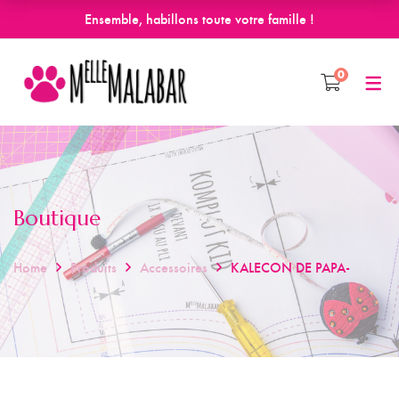
Ensemble, habillons toute votre famille !
0
Boutique
Home
Produits
Accessoires
KALECON DE PAPA-