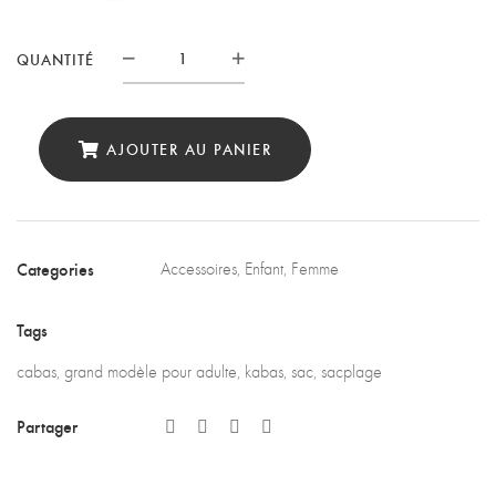
QUANTITÉ
Quantité
AJOUTER AU PANIER
Categories
Accessoires
,
Enfant
,
Femme
Tags
cabas
,
grand modèle pour adulte
,
kabas
,
sac
,
sacplage
Partager