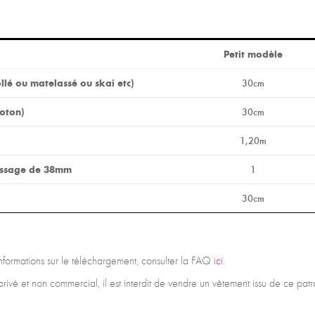
Petit modèle
ollé ou matelassé ou
skai etc)
30cm
coton)
30cm
1,20m
assage de 38mm
1
30cm
 informations sur le téléchargement, consulter la FAQ
ici.
privé et non commercial, il est interdit de vendre un vêtement issu de ce pa