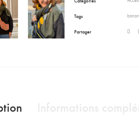
Categories
Access
Tags
bana
Partager
ption
Informations complé