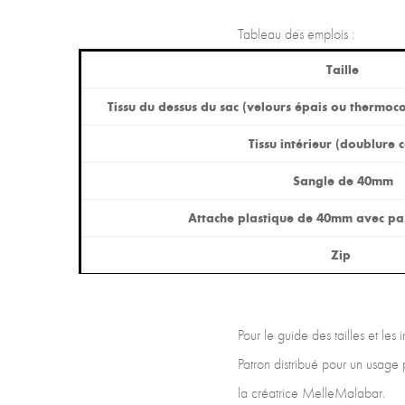
Tableau des emplois :
Taille
Tissu du dessus du sac (velours épais ou thermoc
Tissu intérieur (doublure 
Sangle de 40mm
Attache plastique de 40mm avec p
Zip
Pour le guide des tailles et les
Patron distribué pour un usage 
la créatrice MelleMalabar.