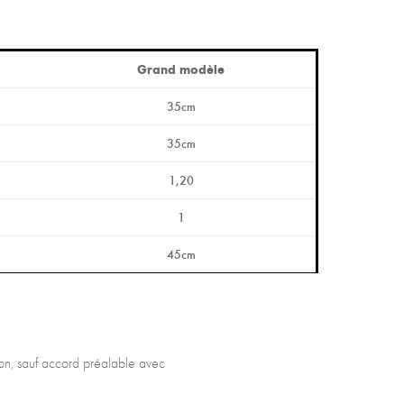
Grand modèle
35cm
35cm
1,20
1
45cm
tron, sauf accord préalable avec