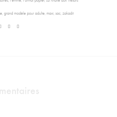
oires
,
Femme
,
Format papier
,
La Malle aux Trésors
ne
,
grand modèle pour adulte
,
maxi
,
sac
,
zakadit
mentaires