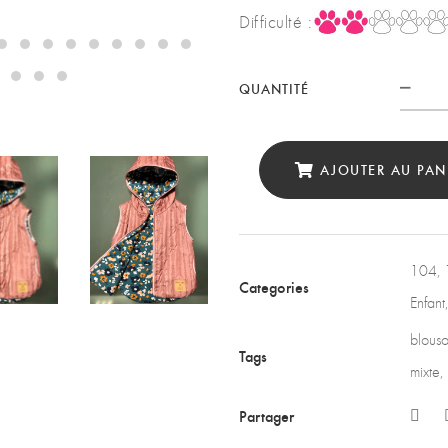
Difficulté :
QUANTITÉ
Quan
AJOUTER AU PAN
104
,
Categories
Enfant
blouso
Tags
mixte
,
Partager