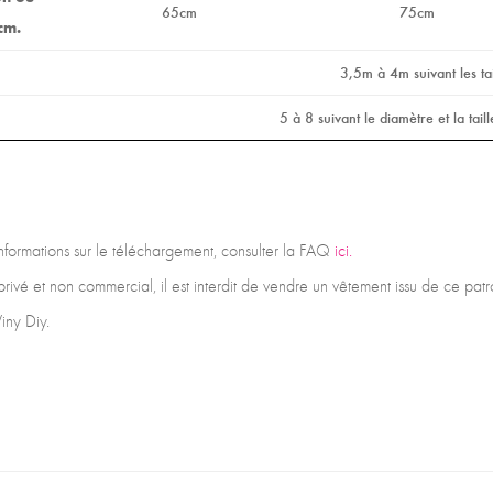
65cm
75cm
cm.
3,5m à 4m suivant les tai
5 à 8 suivant le diamètre et la tail
 informations sur le téléchargement, consulter la FAQ
ici.
privé et non commercial, il est interdit de vendre un vêtement issu de ce pa
iny Diy.