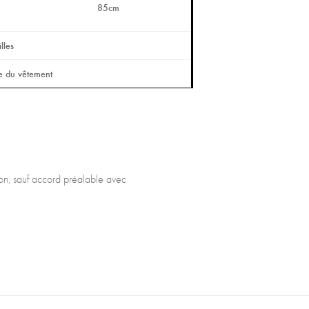
85cm
lles
le du vêtement
tron, sauf accord préalable avec