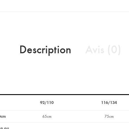
Description
Avis (0)
92/110
116/134
0cm
65cm
75cm
on ou