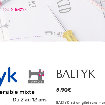
104
BALTYK
BALTYK
5.90
€
BALTYK est un gilet sans ma