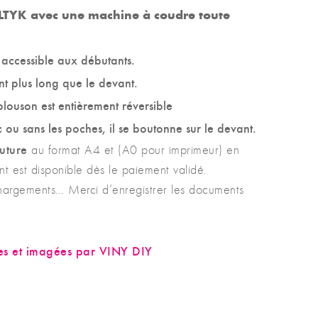
LTYK avec une machine à coudre toute
t accessible aux débutants.
t plus long que le devant.
louson est entièrement réversible
 ou sans les poches, il se boutonne sur le devant.
uture
au format A4 et (A0 pour imprimeur) en
ent est disponible dès le paiement validé.
chargements… Merci d’enregistrer les documents
es et imagées par VINY DIY