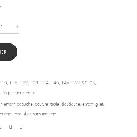
tité
IER
110
,
116
,
122
,
128
,
134
,
140
,
146
,
152
,
92
,
98
,
,
Les p'tits manteaux
n enfant
,
capuche
,
couture facile
,
doudoune
,
enfant
,
gilet
,
poche
,
reversible
,
sans manche