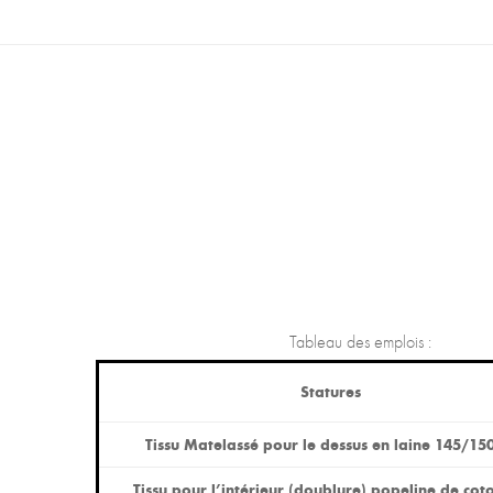
Tableau des emplois :
Statures
Tissu Matelassé pour le dessus en laine 145/15
Tissu pour l’intérieur (doublure) popeline de cot