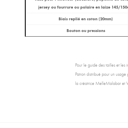
jersey ou fourrure ou polaire en laize 145/150
Biais replié en coton (20mm)
Bouton ou pressions
Pour le guide des tailles et les
Patron distribué pour un usage 
la créatrice MelleMalabar et V