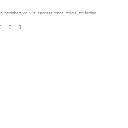
on
,
boombers
,
couture
,
encolure ronde
,
femme
,
zip femme