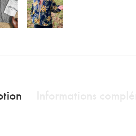
ption
Informations complé