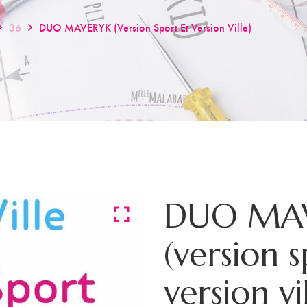
36
DUO MAVERYK (version Sport Et Version Ville)
DUO MA
(version s
version vil