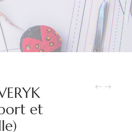
VERYK
port et
le)