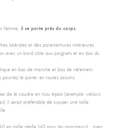
il se porte près du corps.
ur femme,
hes latérales et des parementures intérieures.
ion avec un bord côte aux poignets et en bas du
tique en bas de manche et bas de vêtement.
us pourrez le porter en toutes saisons.
ez de le coudre en tissu épais (exemple: velours
s) il serait préférable de couper une taille
lle
0 en taille réelle (a0 pour les imprimeurs) , avec