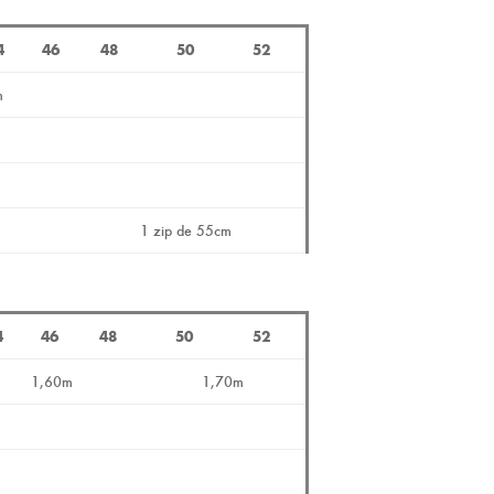
4
46
48
50
52
m
1 zip de 55cm
4
46
48
50
52
1,60m
1,70m