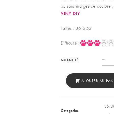
ou sans marges de couture ,
VINY DIY
Tailles : 36 à 52
Difficulté :
QUANTITÉ
Quan
AJOUTER AU PAN
36
,
3
Categories