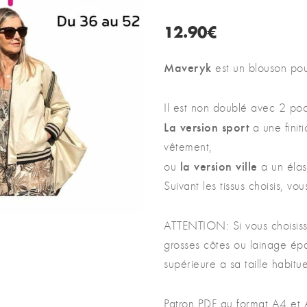
12.90
€
Maveryk
est un blouson po
Il est non doublé avec 2 poc
La version sport
a une finit
vêtement,
la version ville
ou
a un élas
Suivant les tissus choisis, vo
ATTENTION: Si vous choisiss
grosses côtes ou lainage épai
supérieure a sa taille habitue
Patron PDF au format A4 et A