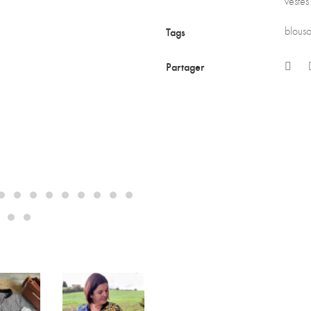
vestes
Tags
blous
Partager