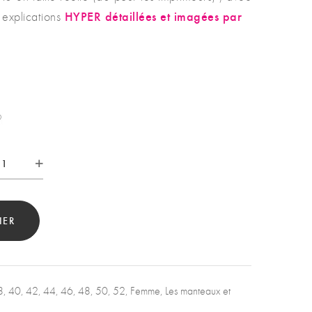
HYPER détaillées et imagées par
 explications
tité
IER
8
,
40
,
42
,
44
,
46
,
48
,
50
,
52
,
Femme
,
Les manteaux et