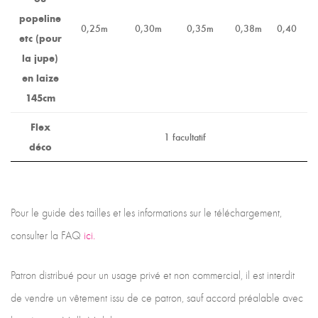
popeline
0,25m
0,30m
0,35m
0,38m
0,40
etc (pour
la jupe)
en laize
145cm
Flex
1 facultatif
déco
Pour le guide des tailles et les informations sur le téléchargement,
consulter la FAQ
ici.
Patron distribué pour un usage privé et non commercial, il est interdit
de vendre un vêtement issu de ce patron, sauf accord préalable avec