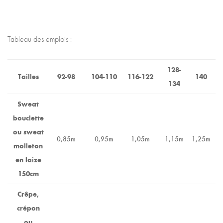
Tableau des emplois :
128-
Tailles
92-98
104-110
116-122
140
134
Sweat
bouclette
ou sweat
0,85m
0,95m
1,05m
1,15m
1,25m
molleton
en laize
150cm
Crêpe,
crépon
ou