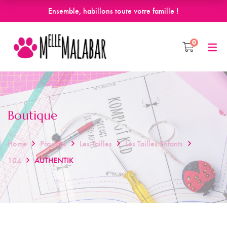
Ensemble, habillons toute votre famille !
0
Boutique
Home
Produits
Les Tailles
Les Tailles Enfants
104
AUTHENTIK