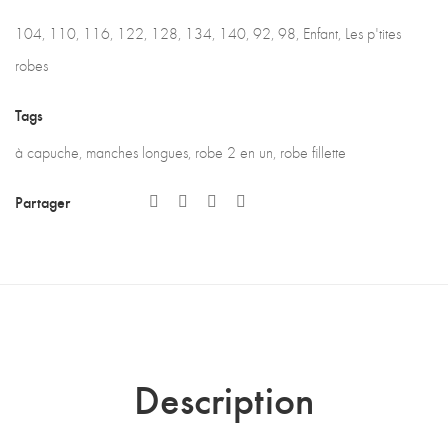
104
,
110
,
116
,
122
,
128
,
134
,
140
,
92
,
98
,
Enfant
,
Les p'tites
robes
Tags
à capuche
,
manches longues
,
robe 2 en un
,
robe fillette
Partager
Description