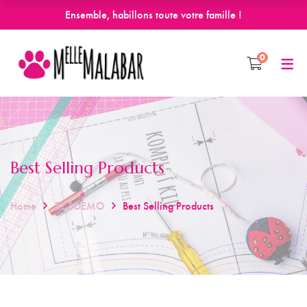
Ensemble, habillons toute votre famille !
0
Best Selling Products
Home
ZZZ-DEMO
Best Selling Products