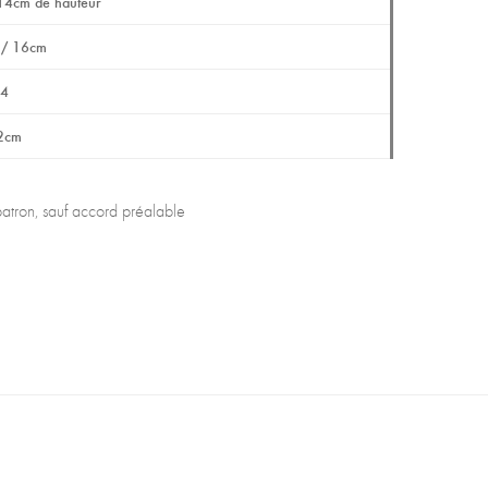
14cm de hauteur
/ 16cm
4
2cm
 patron, sauf accord préalable