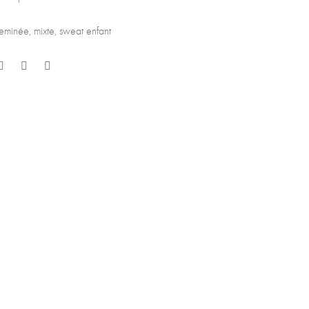
heminée
,
mixte
,
sweat enfant