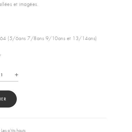
taillées et imagées.
-164 (5/6ans 7/8ans 9/10ans et 13/14ans)
tité
IER
,
Les p'tits hauts