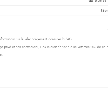
une chute de 
12cm
1
 informations sur le téléchargement, consulter la FAQ
age privé et non commercial, il est interdit de vendre un vêtement issu de ce
r.