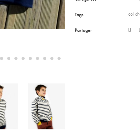
Tags
col c
Partager