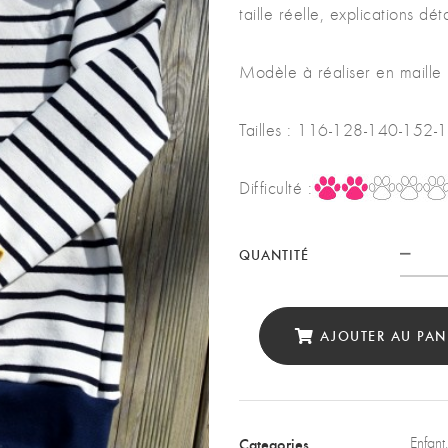
taille réelle, explications dé
Modèle à réaliser en maille
Tailles : 116-128-140-152
Difficulté :
QUANTITÉ
Quan
AJOUTER AU PAN
Categories
Enfant