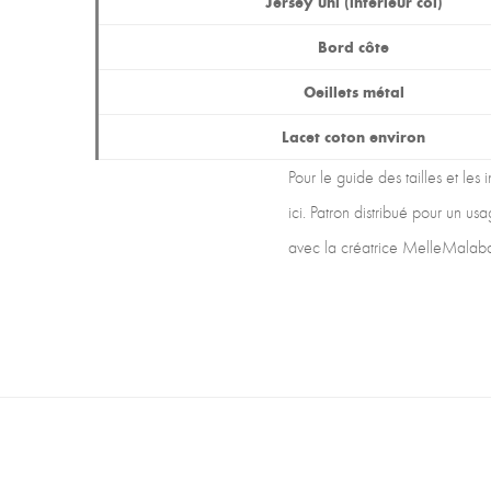
Jersey uni (intérieur col)
Bord côte
Oeillets métal
Lacet coton environ
Pour le guide des tailles et les
ici. Patron distribué pour un us
avec la créatrice MelleMalaba