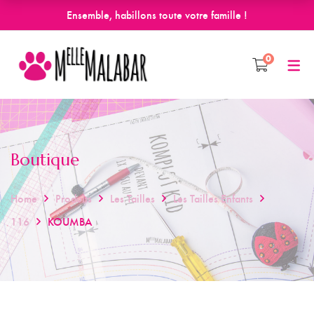
Ensemble, habillons toute votre famille !
0
Boutique
Home
Produits
Les Tailles
Les Tailles Enfants
116
KOUMBA