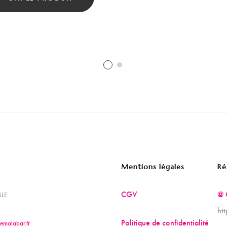
Mentions légales
Ré
CGV
@ 
SLE
ht
Politique de confidentialité
emalabar.fr