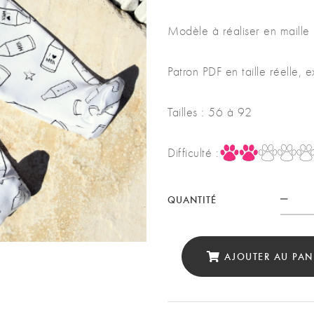
Modèle à réaliser en maille
Patron PDF en taille réelle, e
Tailles : 56 à 92
Difficulté :
QUANTITÉ
Quan
AJOUTER AU PAN