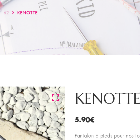
62
KENOTTE
KENOTT
5.90
€
Pantalon à pieds pour nos tous