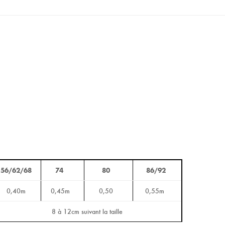
56/62/68
74
80
86/92
0,40m
0,45m
0,50
0,55m
8 à 12cm suivant la taille