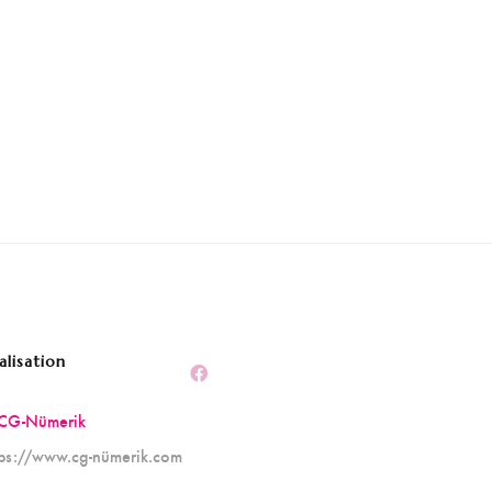
alisation
CG-Nümerik
tps://www.cg-nümerik.com