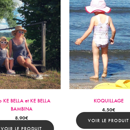
 KE BELLA et KE BELLA
KOQUILLAGE
BAMBINA
4.50
€
8.90
€
VOIR LE PRODUIT
VOIR LE PRODUIT