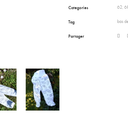
Categories
62
,
6
Tag
bas d
Partager