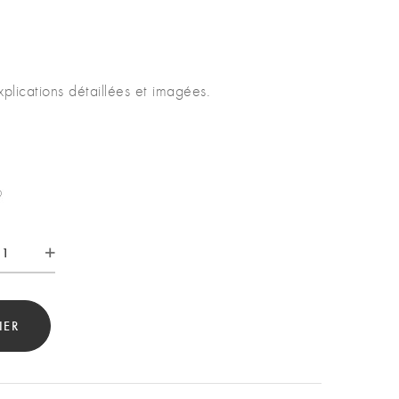
xplications détaillées et imagées.
tité
IER