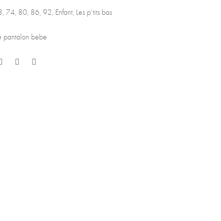
8
,
74
,
80
,
86
,
92
,
Enfant
,
Les p'tits bas
e pantalon bebe