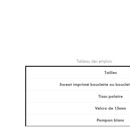
Tableau des emplois :
Tailles
Sweat imprimé bouclette ou boucle
Tissu polaire
Velcro de 15mm
Pompon blanc