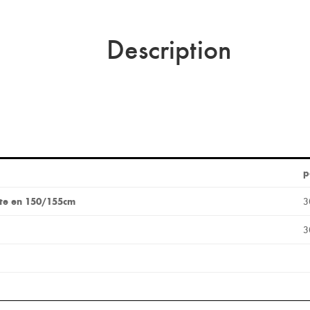
Description
p
tte en 150/155cm
3
3