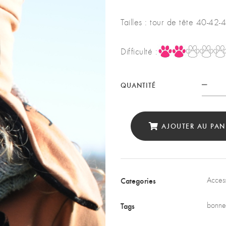
Tailles : tour de tête 40-42
Difficulté :
QUANTITÉ
Quan
AJOUTER AU PAN
Categories
Access
Tags
bonnet