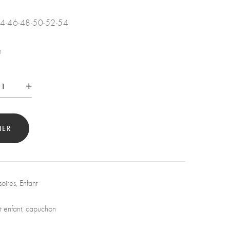
-44-46-48-50-52-54
tité
IER
oires
,
Enfant
 enfant
,
capuchon