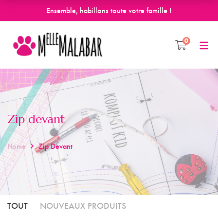
Ensemble, habillons toute votre famille !
0
Zip devant
Home
Zip Devant
TOUT
NOUVEAUX PRODUITS