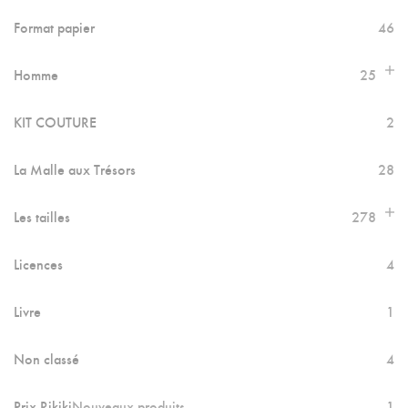
Format papier
46
Homme
25
KIT COUTURE
2
La Malle aux Trésors
28
Les tailles
278
Licences
4
Livre
1
Non classé
4
Prix Rikiki
Nouveaux produits
1