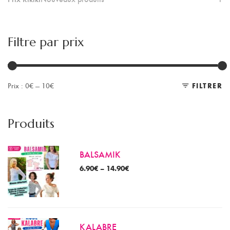
Filtre par prix
Prix :
0€
—
10€
FILTRER
Pr
Pr
m
m
Produits
BALSAMIK
6.90
€
–
14.90
€
KALABRE