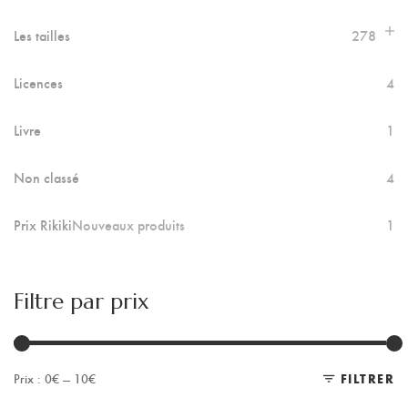
Les tailles
278
Licences
4
Livre
1
Non classé
4
Prix Rikiki
Nouveaux produits
1
Filtre par prix
Prix :
0€
—
10€
FILTRER
Pr
Pr