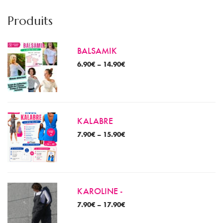
m
m
Produits
BALSAMIK
6.90
€
–
14.90
€
KALABRE
7.90
€
–
15.90
€
KAROLINE -
7.90
€
–
17.90
€