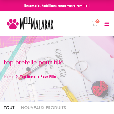
Ensemble, habillons toute votre famille !
0
top bretelle pour fille
Home
Top Bretelle Pour Fille
TOUT
NOUVEAUX PRODUITS