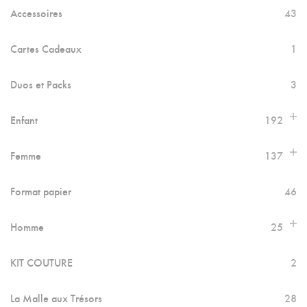
Accessoires
43
Cartes Cadeaux
1
Duos et Packs
3
Enfant
192
Femme
137
Format papier
46
Homme
25
KIT COUTURE
2
La Malle aux Trésors
28