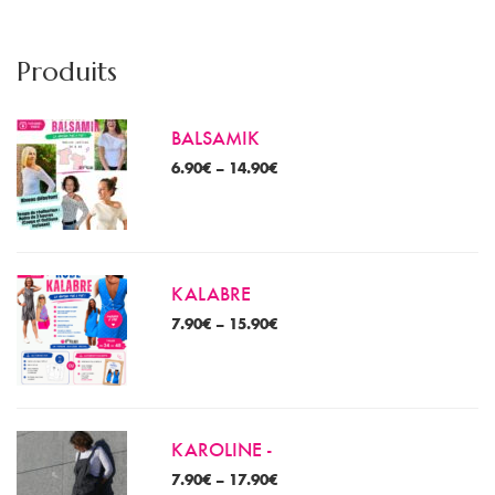
m
m
Produits
BALSAMIK
6.90
€
–
14.90
€
KALABRE
7.90
€
–
15.90
€
KAROLINE -
7.90
€
–
17.90
€