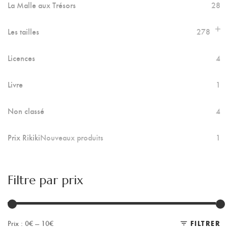
La Malle aux Trésors
28
Les tailles
278
Licences
4
Livre
1
Non classé
4
Prix Rikiki
Nouveaux produits
1
Filtre par prix
Prix :
0€
—
10€
FILTRER
Pr
Pr