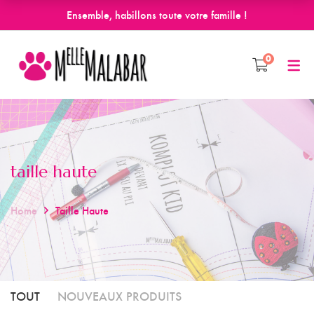
Ensemble, habillons toute votre famille !
0
taille haute
Home
Taille Haute
TOUT
NOUVEAUX PRODUITS