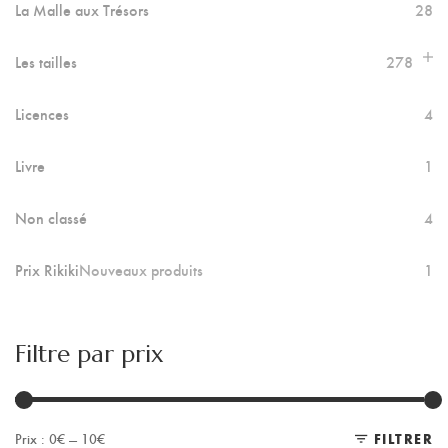
La Malle aux Trésors
28
Les tailles
278
Licences
4
Livre
1
Non classé
4
Prix Rikiki
Nouveaux produits
1
Filtre par prix
Prix :
0€
—
10€
FILTRER
Pr
Pr