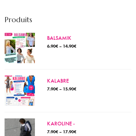
m
m
Produits
BALSAMIK
6.90
€
–
14.90
€
KALABRE
7.90
€
–
15.90
€
KAROLINE -
7.90
€
–
17.90
€