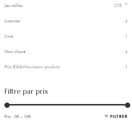
Les tailles
278
Licences
4
Livre
1
Non classé
4
Prix Rikiki
Nouveaux produits
1
Filtre par prix
Prix :
0€
—
10€
FILTRER
Pr
Pr
m
m