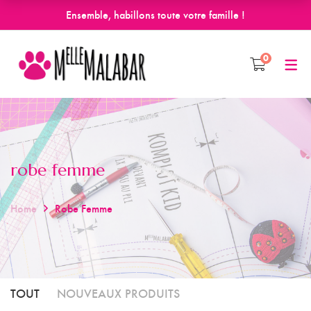
Ensemble, habillons toute votre famille !
0
robe femme
Home
Robe Femme
TOUT
NOUVEAUX PRODUITS