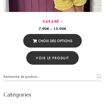
KARAIBE –
7.90
€
–
15.90
€
CHOIX DES OPTIONS
Ce
Produit
VOIR LE PRODUIT
A
Plusieurs
Recherche
Variations.
pour :
Les
Options
Catégories
Peuvent