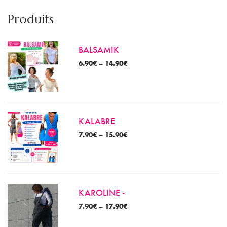
m
m
Produits
BALSAMIK
6.90
€
–
14.90
€
KALABRE
7.90
€
–
15.90
€
KAROLINE -
7.90
€
–
17.90
€