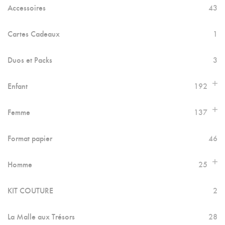
Être
Accessoires
43
Choisies
Cartes Cadeaux
1
Sur
La
Duos et Packs
3
Page
Enfant
192
Du
Produit
Femme
137
Format papier
46
Homme
25
KIT COUTURE
2
La Malle aux Trésors
28