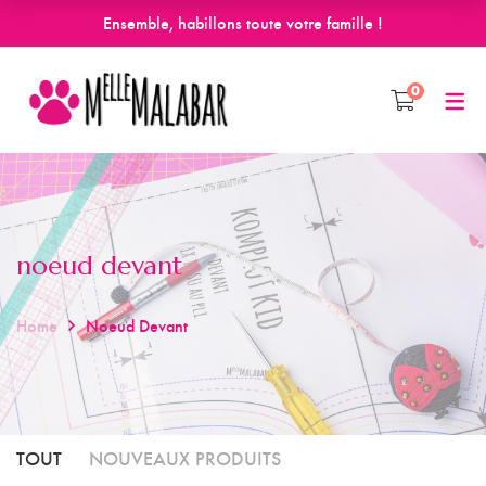
Ensemble, habillons toute votre famille !
0
noeud devant
Home
Noeud Devant
TOUT
NOUVEAUX PRODUITS