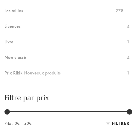
Les tailles
278
Licences
4
Livre
1
Non classé
4
Prix Rikiki
Nouveaux produits
1
Filtre par prix
Prix :
0€
—
20€
FILTRER
Pr
Pr