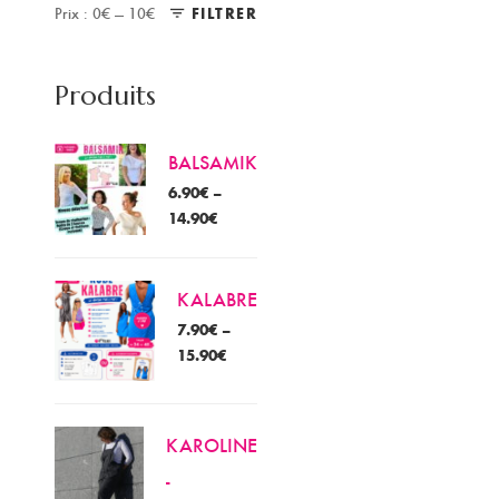
Prix :
0€
—
10€
FILTRER
Prix
Prix
min
max
Produits
BALSAMIK
6.90
€
–
14.90
€
KALABRE
7.90
€
–
15.90
€
KAROLINE
-