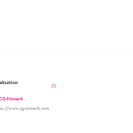
alisation
CG-Nümerik
tps://www.cg-nümerik.com