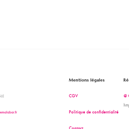
Mentions légales
Ré
CGV
@ 
SLE
ht
Politique de confidentialité
emalabar.fr
Contact