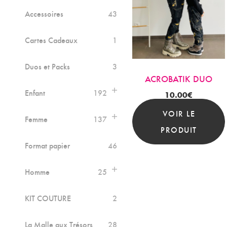
Accessoires
43
Cartes Cadeaux
1
Duos et Packs
3
ACROBATIK DUO
Enfant
192
10.00
€
VOIR LE
Femme
137
PRODUIT
Format papier
46
Homme
25
KIT COUTURE
2
La Malle aux Trésors
28