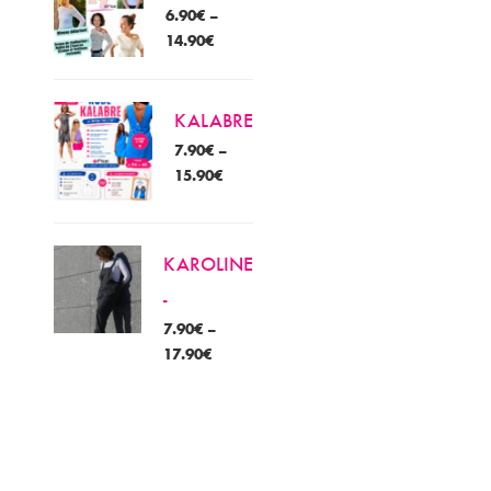
6.90
€
–
14.90
€
KALABRE
7.90
€
–
15.90
€
KAROLINE
-
7.90
€
–
17.90
€