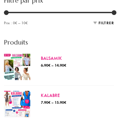
Filtre par prix
Prix :
0€
—
10€
FILTRER
Pr
Pr
m
m
Produits
BALSAMIK
6.90
€
–
14.90
€
KALABRE
7.90
€
–
15.90
€