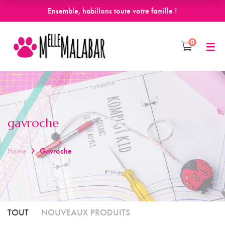
Ensemble, habillons toute votre famille !
0
gavroche
Home
Gavroche
TOUT
NOUVEAUX PRODUITS