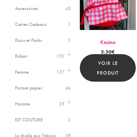
Accessoires
43
Cartes Cadeaux
1
Duos et Packs
3
Kasino
5.50
€
Enfant
192
VOIR LE
Femme
137
PRODUIT
Format papier
46
Homme
25
KIT COUTURE
2
La Malle aux Trésors
28