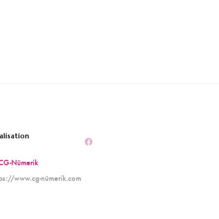
alisation
CG-Nümerik
tps://www.cg-nümerik.com