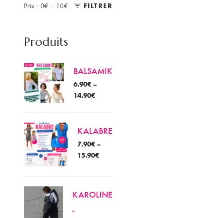
Prix :
0€
—
10€
FILTRER
Prix
Prix
min
max
Produits
BALSAMIK
6.90
€
–
14.90
€
KALABRE
7.90
€
–
15.90
€
KAROLINE
-