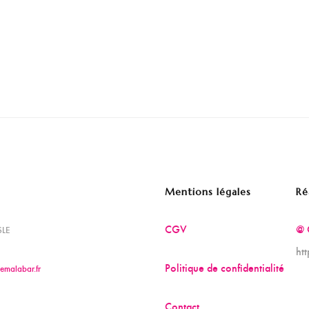
Mentions légales
Ré
CGV
@ 
SLE
ht
Politique de confidentialité
emalabar.fr
Contact