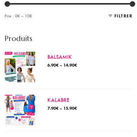
Prix :
0€
—
10€
FILTRER
Pr
Pr
m
m
Produits
BALSAMIK
6.90
€
–
14.90
€
KALABRE
7.90
€
–
15.90
€