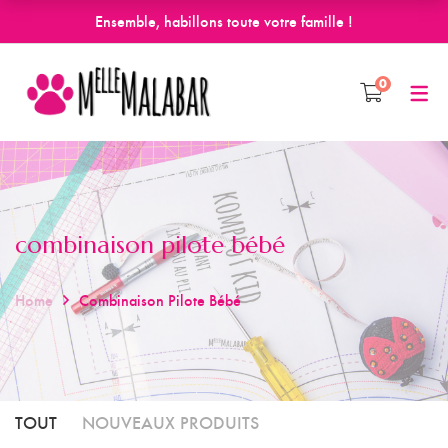
Ensemble, habillons toute votre famille !
0
combinaison pilote bébé
Home
Combinaison Pilote Bébé
TOUT
NOUVEAUX PRODUITS