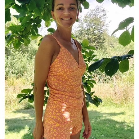
Variations.
Les
Options
Peuvent
Être
Choisies
Sur
La
Page
Du
Produit