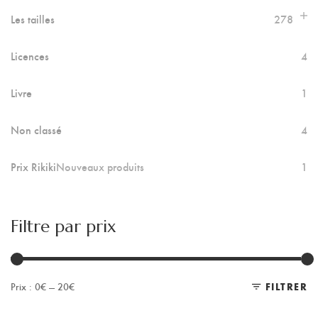
Les tailles
278
Licences
4
Livre
1
Non classé
4
Prix Rikiki
Nouveaux produits
1
Filtre par prix
Prix :
0€
—
20€
FILTRER
Pr
Pr