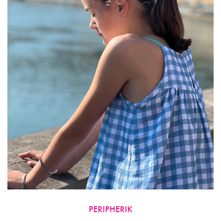
Être
Choisies
Sur
La
Page
Du
Produit
PERIPHERIK