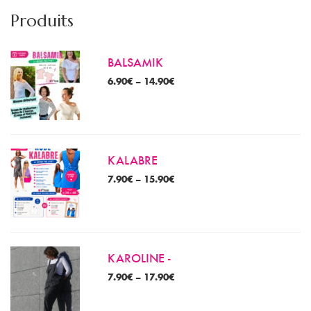
m
m
Produits
BALSAMIK
6.90
€
–
14.90
€
KALABRE
7.90
€
–
15.90
€
KAROLINE -
7.90
€
–
17.90
€