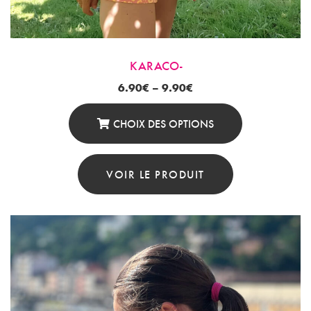
KARACO-
6.90
€
–
9.90
€
CHOIX DES OPTIONS
Ce
Produit
VOIR LE PRODUIT
A
Plusieurs
Variations.
Les
Options
Peuvent