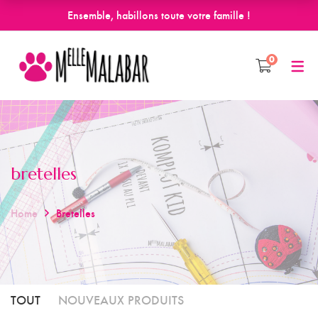
Ensemble, habillons toute votre famille !
0
bretelles
Home
Bretelles
TOUT
NOUVEAUX PRODUITS